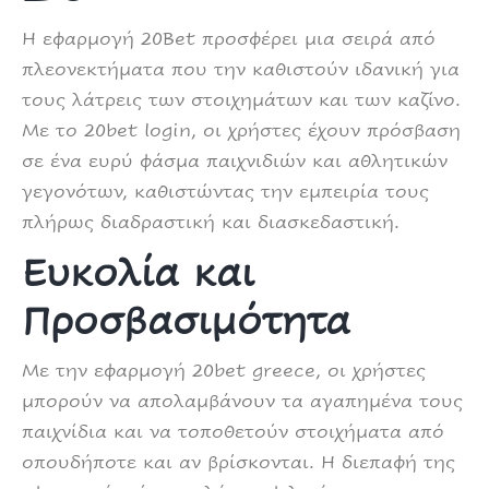
Η εφαρμογή 20Bet προσφέρει μια σειρά από
πλεονεκτήματα που την καθιστούν ιδανική για
τους λάτρεις των στοιχημάτων και των καζίνο.
Με το 20bet login, οι χρήστες έχουν πρόσβαση
σε ένα ευρύ φάσμα παιχνιδιών και αθλητικών
γεγονότων, καθιστώντας την εμπειρία τους
πλήρως διαδραστική και διασκεδαστική.
Ευκολία και
Προσβασιμότητα
Με την εφαρμογή 20bet greece, οι χρήστες
μπορούν να απολαμβάνουν τα αγαπημένα τους
παιχνίδια και να τοποθετούν στοιχήματα από
οπουδήποτε και αν βρίσκονται. Η διεπαφή της