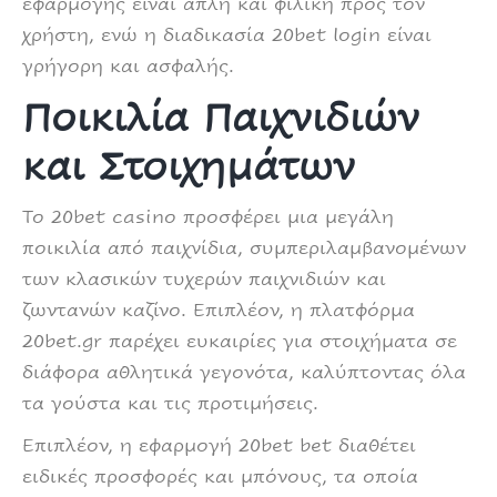
εφαρμογής είναι απλή και φιλική προς τον
χρήστη, ενώ η διαδικασία 20bet login είναι
γρήγορη και ασφαλής.
Ποικιλία Παιχνιδιών
και Στοιχημάτων
Το 20bet casino προσφέρει μια μεγάλη
ποικιλία από παιχνίδια, συμπεριλαμβανομένων
των κλασικών τυχερών παιχνιδιών και
ζωντανών καζίνο. Επιπλέον, η πλατφόρμα
20bet.gr παρέχει ευκαιρίες για στοιχήματα σε
διάφορα αθλητικά γεγονότα, καλύπτοντας όλα
τα γούστα και τις προτιμήσεις.
Επιπλέον, η εφαρμογή 20bet bet διαθέτει
ειδικές προσφορές και μπόνους, τα οποία