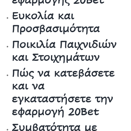
εφαρμογής 20Bet
Ευκολία και
Προσβασιμότητα
Ποικιλία Παιχνιδιών
και Στοιχημάτων
Πώς να κατεβάσετε
και να
εγκαταστήσετε την
εφαρμογή 20Bet
Συμβατότητα με