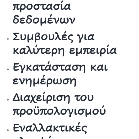
προστασία
δεδομένων
Συμβουλές για
καλύτερη εμπειρία
Εγκατάσταση και
ενημέρωση
Διαχείριση του
προϋπολογισμού
Εναλλακτικές