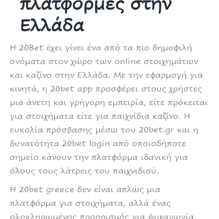
πλατφόρμες στην
Ελλάδα
Η 20Bet έχει γίνει ένα από τα πιο δημοφιλή
ονόματα στον χώρο των online στοιχημάτων
και καζίνο στην Ελλάδα. Με την εφαρμογή για
κινητά, η 20bet app προσφέρει στους χρήστες
μια άνετη και γρήγορη εμπειρία, είτε πρόκειται
για στοιχήματα είτε για παιχνίδια καζίνο. Η
ευκολία πρόσβασης μέσω του 20bet.gr και η
δυνατότητα 20bet login από οποιοδήποτε
σημείο κάνουν την πλατφόρμα ιδανική για
όλους τους λάτρεις του παιχνιδιού.
Η 20bet greece δεν είναι απλώς μια
πλατφόρμα για στοιχήματα, αλλά ένας
ολοκληρωμένος προορισμός για ψυχαγωγία.