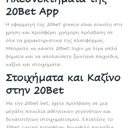
20Bet App
Η εφαρμογή της 20bet greece είναι εύκολη στη
χρήση και προσφέρει γρήγορη πρόσβαση σε
όλα τα χαρακτηριστικά της πλατφόρμας.
Μπορείτε να κάνετε 20bet login με λίγα απλά
βήματα και να απολαύσετε ζωντανά παιχνίδια,
καζίνο και στοιχήματα.
Στοιχήματα και Καζίνο
στην 20Bet
Με την 20bet bet, έχετε πρόσβαση σε μια
μεγάλη ποικιλία αθλητικών γεγονότων και
δυνατοτήτων στοιχηματισμού. Επιπλέον, το
20bet casino προσφέρει δημοφιλή παιχνίδια