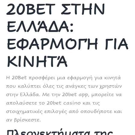
20BET ΣΤΗΝ
ΕΛΛΆΔΑ:
ΕΦΑΡΜΟΓΉ ΓΙΑ
ΚΙΝΗΤΆ
Η 20Bet προσφέρει μια εφαρμογή για κινητά
που καλύπτει όλες τις ανάγκες των χρηστών
στην Ελλάδα. Με την 20bet app, μπορείτε να
απολαύσετε το 20bet casino και τις
στοιχηματικές επιλογές από οπουδήποτε και
αν βρίσκεστε.
Πλεονεκτήματα της