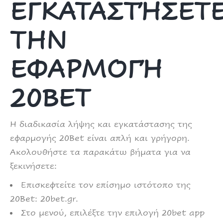
ΕΓΚΑΤΑΣΤΉΣΕΤ
ΤΗΝ
ΕΦΑΡΜΟΓΉ
20BET
Η διαδικασία λήψης και εγκατάστασης της
εφαρμογής 20Bet είναι απλή και γρήγορη.
Ακολουθήστε τα παρακάτω βήματα για να
ξεκινήσετε:
Επισκεφτείτε τον επίσημο ιστότοπο της
20Bet: 20bet.gr.
Στο μενού, επιλέξτε την επιλογή 20bet app