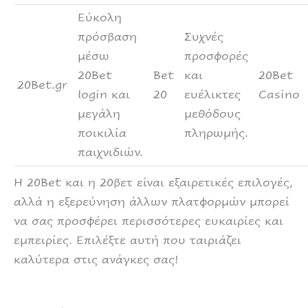
Εύκολη
πρόσβαση
Συχνές
μέσω
προσφορές
20Bet
Bet
και
20Bet
20Bet.gr
login και
20
ευέλικτες
Casino
μεγάλη
μεθόδους
ποικιλία
πληρωμής.
παιχνιδιών.
Η 20Bet και η 20βετ είναι εξαιρετικές επιλογές,
αλλά η εξερεύνηση άλλων πλατφορμών μπορεί
να σας προσφέρει περισσότερες ευκαιρίες και
εμπειρίες. Επιλέξτε αυτή που ταιριάζει
καλύτερα στις ανάγκες σας!