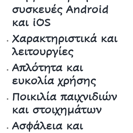
συσκευές Android
και iOS
Χαρακτηριστικά και
λειτουργίες
Απλότητα και
ευκολία χρήσης
Ποικιλία παιχνιδιών
και στοιχημάτων
Ασφάλεια και