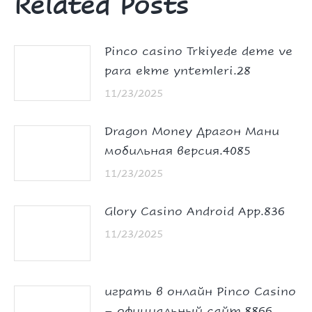
Related Posts
Pinco casino Trkiyede deme ve
para ekme yntemleri.28
11/23/2025
Dragon Money Драгон Мани
мобильная версия.4085
11/23/2025
Glory Casino Android App.836
11/23/2025
играть в онлайн Pinco Casino
– официальный сайт.8866