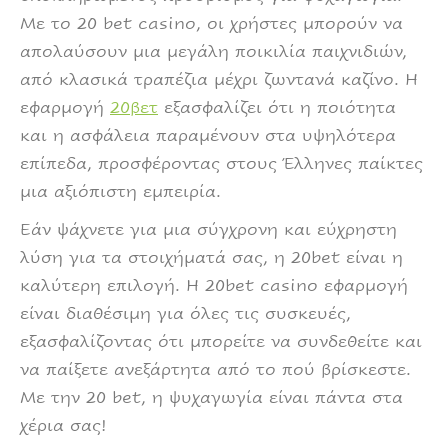
Με το 20 bet casino, οι χρήστες μπορούν να
απολαύσουν μια μεγάλη ποικιλία παιχνιδιών,
από κλασικά τραπέζια μέχρι ζωντανά καζίνο. Η
εφαρμογή
20βετ
εξασφαλίζει ότι η ποιότητα
και η ασφάλεια παραμένουν στα υψηλότερα
επίπεδα, προσφέροντας στους Έλληνες παίκτες
μια αξιόπιστη εμπειρία.
Εάν ψάχνετε για μια σύγχρονη και εύχρηστη
λύση για τα στοιχήματά σας, η 20bet είναι η
καλύτερη επιλογή. Η 20bet casino εφαρμογή
είναι διαθέσιμη για όλες τις συσκευές,
εξασφαλίζοντας ότι μπορείτε να συνδεθείτε και
να παίξετε ανεξάρτητα από το πού βρίσκεστε.
Με την 20 bet, η ψυχαγωγία είναι πάντα στα
χέρια σας!