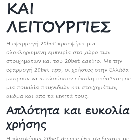
ΚΑΙ
ΛΕΙΤΟΥΡΓΊΕΣ
Η εφαρμογή 20bet προσφέρει μια
ολοκληρωμένη εμπειρία στο χώρο των
στοιχημάτων και του 20bet casino. Με την
εφαρμογή 20bet app, οι χρήστες στην Ελλάδα
μπορούν να απολαύσουν εύκολη πρόσβαση σε
μια ποικιλία παιχνιδιών και στοιχημάτων,
ακόμα και από τα κινητά τους.
Απλότητα και ευκολία
χρήσης
Η πλατφόρμα 20bet greece έχει σχεδιαστεί με