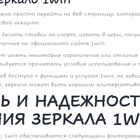
ужно просто перейти на веб-страницу, котора
свой аккаунт.
делать ставки на спорт, играть в игры, получ
тупные на официальном сайте 1win.
т иметь некоторые ограничения или отличия 
мендуется прочитать условия использования и
соб доступа к функциям и услугам 1win, не за
n, зеркало может быть хорошим альтернативо
Ь И НАДЕЖНОСТ
ИЯ ЗЕРКАЛА 1W
n
1win обеспечивается следующими факторами