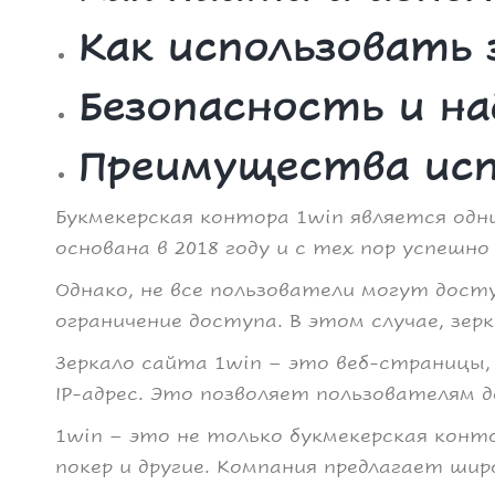
Как использовать 
Безопасность и на
Преимущества испо
Букмекерская контора 1win является одн
основана в 2018 году и с тех пор успешн
Однако, не все пользователи могут дост
ограничение доступа. В этом случае, зе
Зеркало сайта 1win – это веб-страницы,
IP-адрес. Это позволяет пользователям д
1win – это не только букмекерская контор
покер и другие. Компания предлагает шир