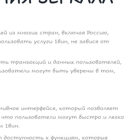
й из многих стран, включая Россию,
ользовать услуги 1вин, не завися от
ть транзакций и данных пользователей,
льзователи могут быть уверены в том,
тивное интерфейсе, который позволяет
, что пользователи могут быстро и легко
 1вин.
т доступность к функциям, которые