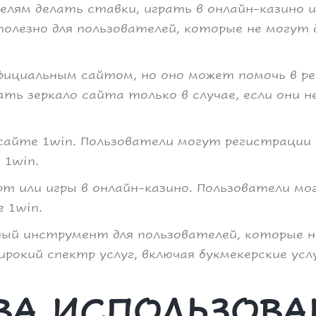
елям делать ставки, играть в онлайн-казино 
полезно для пользователей, которые не могут
официальным сайтом, но оно может помочь в ре
ть зеркало сайта только в случае, если они 
 сайте 1win. Пользователи могут регистрации 
 1win.
рт или игры в онлайн-казино. Пользователи мо
 1win.
зный инструмент для пользователей, которые
рокий спектр услуг, включая букмекерские услу
А ИСПОЛЬЗОВА