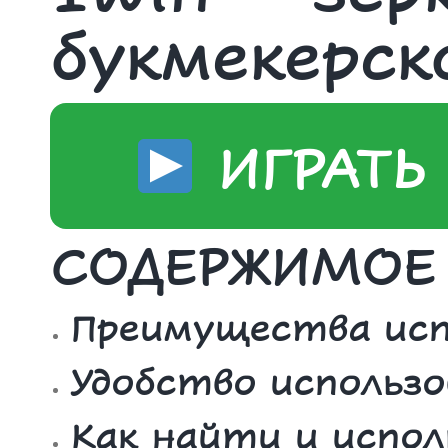
букмекерск
ИГРАТЬ
СОДЕРЖИМОЕ
Преимущества испо
Удобство использо
Как найти и испол