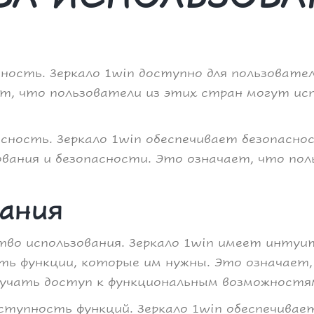
сть. Зеркало 1win доступно для пользователе
ет, что пользователи из этих стран могут исп
ность. Зеркало 1win обеспечивает безопаснос
ования и безопасности. Это означает, что по
вания
во использования. Зеркало 1win имеет интуи
ть функции, которые им нужны. Это означает
лучать доступ к функциональным возможностям
упность функций. Зеркало 1win обеспечивае