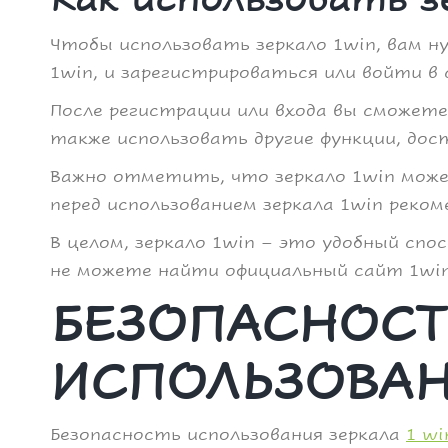
Чтобы использовать зеркало 1win, вам н
1win, и зарегистрироваться или войти в 
После регистрации или входа вы сможете 
также использовать другие функции, дос
Важно отметить, что зеркало 1win може
перед использованием зеркала 1win реко
В целом, зеркало 1win – это удобный спо
не можете найти официальный сайт 1wi
БЕЗОПАСНОСТ
ИСПОЛЬЗОВАН
Безопасность использования зеркала
1 wi