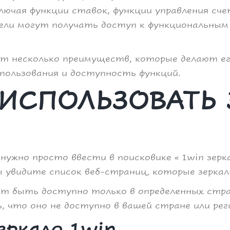
лючая функции ставок, функции управления сч
ели могут получать доступ к функциональным 
еет несколько преимуществ, которые делают е
пользования и доступность функций.
 ИСПОЛЬЗОВАТЬ 
ужно просто ввести в поисковике « 1win зеркал
вы увидите список веб-страниц, которые зерк
т быть доступно только в определенных стран
, что оно не доступно в вашей стране или рег
еркало 1win