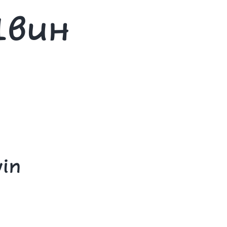
1вин
in